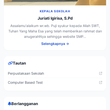
KEPALA SEKOLAH
Juriati Igirisa, S.Pd
Assalamu'alaikum wr.wb. Puji syukur kepada Allah SWT,
Tuhan Yang Maha Esa yang telah memberikan rahmat dan
anugerahNya sehingga website SMP…
Selengkapnya →
Tautan
Perpustakaan Sekolah
Computer Based Test
Berlangganan