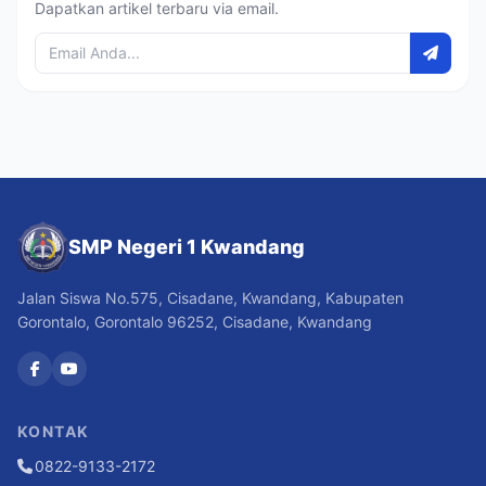
Dapatkan artikel terbaru via email.
SMP Negeri 1 Kwandang
Jalan Siswa No.575, Cisadane, Kwandang, Kabupaten
Gorontalo, Gorontalo 96252, Cisadane, Kwandang
KONTAK
0822-9133-2172