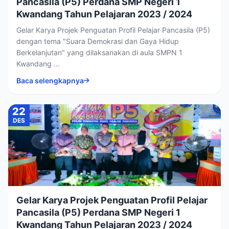
Pancasila (P5) Perdana SMP Negeri 1
Kwandang Tahun Pelajaran 2023 / 2024
Gelar Karya Projek Penguatan Profil Pelajar Pancasila (P5)
dengan tema "Suara Demokrasi dan Gaya Hidup
Berkelanjutan" yang dilaksanakan di aula SMPN 1
Kwandang ...
Baca selengkapnya
22
DES
Gelar Karya Projek Penguatan Profil Pelajar
Pancasila (P5) Perdana SMP Negeri 1
Kwandang Tahun Pelajaran 2023 / 2024