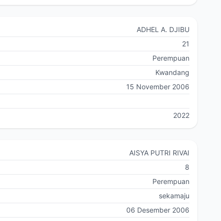
ADHEL A. DJIBU
21
Perempuan
Kwandang
15 November 2006
2022
AISYA PUTRI RIVAI
8
Perempuan
sekamaju
06 Desember 2006