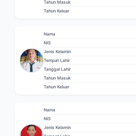
Tahun Masuk
Tahun Keluar
Nama
NIS
Jenis Kelamin
Tempat Lahir
Tanggal Lahir
Tahun Masuk
Tahun Keluar
Nama
NIS
Jenis Kelamin