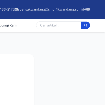
133-2172
spensakwandang@smpn1kwandang.sch.id
bungi Kami