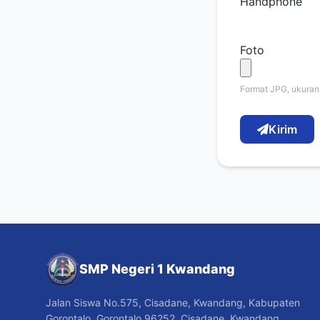
Handphone
Foto
Format JPG, ukuran
Kirim
SMP Negeri 1 Kwandang
Jalan Siswa No.575, Cisadane, Kwandang, Kabupaten
Gorontalo, Gorontalo 96252, Cisadane, Kwandang