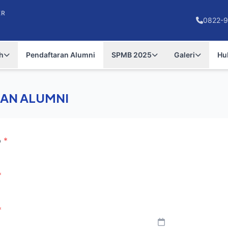
ER
0822-9
h
Pendaftaran Alumni
SPMB 2025
Galeri
Hu
AN ALUMNI
p
*
*
*