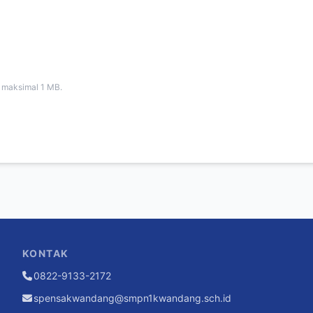
 maksimal 1 MB.
KONTAK
0822-9133-2172
spensakwandang@smpn1kwandang.sch.id